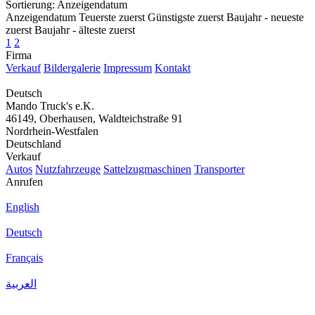
Sortierung
:
Anzeigendatum
Anzeigendatum
Teuerste zuerst
Günstigste zuerst
Baujahr - neueste
zuerst
Baujahr - älteste zuerst
1
2
Firma
Verkauf
Bildergalerie
Impressum
Kontakt
Deutsch
Mando Truck's e.K.
46149, Oberhausen, Waldteichstraße 91
Nordrhein-Westfalen
Deutschland
Verkauf
Autos
Nutzfahrzeuge
Sattelzugmaschinen
Transporter
Anrufen
English
Deutsch
Français
العربية