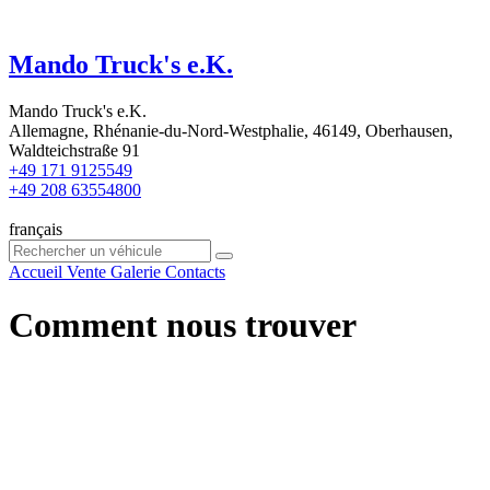
Mando Truck's e.K.
Mando Truck's e.K.
Allemagne, Rhénanie-du-Nord-Westphalie, 46149, Oberhausen,
Waldteichstraße 91
+49 171 9125549
+49 208 63554800
français
Accueil
Vente
Galerie
Contacts
Comment nous trouver