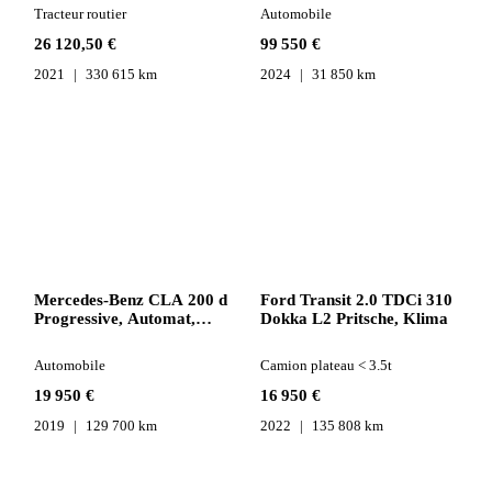
Tracteur routier
Automobile
26 120,50 €
99 550 €
2021
330 615 km
2024
31 850 km
Mercedes-Benz CLA 200 d
Ford Transit 2.0 TDCi 310
Progressive, Automat,
Dokka L2 Pritsche, Klima
LED, Navi, MUBX
Automobile
Camion plateau < 3.5t
19 950 €
16 950 €
2019
129 700 km
2022
135 808 km