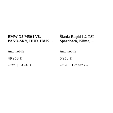
BMW X5 M50 i V8,
Škoda Rapid 1.2 TSI
PANO-SKY, HUD, H&K,
Spaceback, Klima,
360°
Bluetooth
Automobile
Automobile
49 950 €
5 950 €
2022
54 416 km
2014
157 482 km