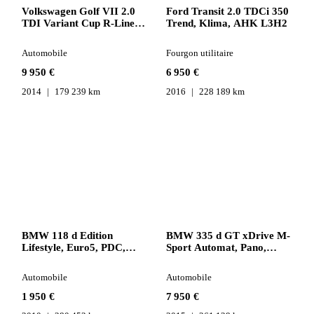
Volkswagen Golf VII 2.0
Ford Transit 2.0 TDCi 350
TDI Variant Cup R-Line
Trend, Klima, AHK L3H2
DSG, Klima
Automobile
Fourgon utilitaire
9 950 €
6 950 €
2014
179 239 km
2016
228 189 km
BMW 118 d Edition
BMW 335 d GT xDrive M-
Lifestyle, Euro5, PDC,
Sport Automat, Pano,
SHZ
Leder
Automobile
Automobile
1 950 €
7 950 €