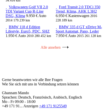
54.416 km
Volkswagen Golf VII 2.0
Ford Transit 2.0 TDCi 350
TDI Variant Cup R-Line
Trend, Klima, AHK L3H2
DSG, Klima
9.950 €
Auto
6.950 €
Kastenwagen
2016
2014
179.239 km
228.189 km
BMW 118 d Edition
BMW 335 d GT xDrive M-
Lifestyle, Euro5, PDC, SHZ
Sport Automat, Pano, Leder
1.950 €
Auto
7.950 €
Auto
2010
280.452 km
2015
261.128 km
Alle ansehen
Gerne beantworten wir alle Ihre Fragen
Wie Sie sich mit uns in Verbindung setzen können
Ghannam Mando
Sprachen:
Deutsch, Französisch, Arabisch, Englisch
Mo - Fr
09:00 - 18:00
+49 171 91...
Anzeigen
+49 171 9125549