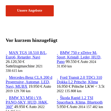
Unsere Angebote
Vor kurzem hinzugefügt
MAN TGS 18.510 B/L,
BMW 750 e xDrive M-
Euro6, Retarder, Navi
Sport, Kristall, Leder, HUD,
26.120,50 €
Pano
99.550 €
Auto
2024
Sattelzugmaschine
2021
31.850 km
330.615 km
Mercedes-Benz CLA 200 d
Ford Transit 2.0 TDCi 310
Progressive, Automat, LED,
Dokka L2 Pritsche, Klima
Navi, MUBX
19.950 €
Auto
16.950 €
Pritsche LKW < 3.5t
2019
129.700 km
2022
135.808 km
BMW X5 M50 i V8,
Škoda Rapid 1.2 TSI
PANO-SKY, HUD, H&K,
Spaceback, Klima, Bluetooth
360°
49.950 €
Auto
5.950 €
Auto
2022
2014
157.482 km